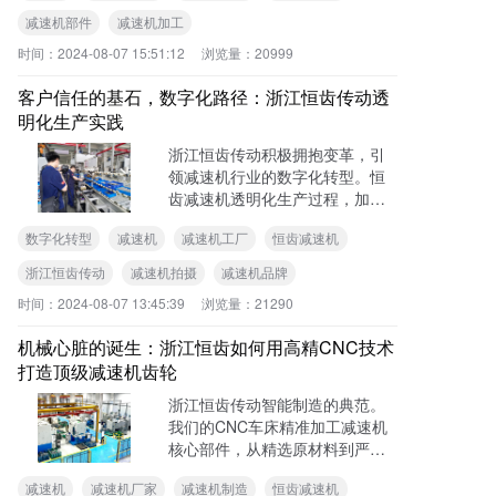
切削，每一步都体现了对品质的
减速机部件
减速机加工
极致追求。热处理和表面处理工
时间：
2024-08-07 15:51:12
浏览量：
20999
艺进一步增强了齿轮的性能。数
字化监控系统确保了加工过程的
客户信任的基石，数字化路径：浙江恒齿传动透
透明性和问题解决的及时性。恒
明化生产实践
齿传动不仅注重产品制造，更通
过全方位的售后服务和客户反馈
浙江恒齿传动积极拥抱变革，引
机制，不断提升客户体验，致力
领减速机行业的数字化转型。恒
于成为行业创新和优质服务的领
齿减速机透明化生产过程，加深
导者。
客户对恒齿减速机产品的信任。
数字化转型
减速机
减速机工厂
恒齿减速机
恒齿传动的创新服务模式，提供
实时生产画面和便捷信息获取，
浙江恒齿传动
减速机拍摄
减速机品牌
增强了客户的参与感，并扩大了
时间：
2024-08-07 13:45:39
浏览量：
21290
市场影响力。展望未来，恒齿传
动将持续探索创新，致力于提供
机械心脏的诞生：浙江恒齿如何用高精CNC技术
更优质的服务体验，以智能化、
打造顶级减速机齿轮
自动化升级为方向，积极拓展国
际市场，展现其在减速机领域的
浙江恒齿传动智能制造的典范。
专业优势和市场认可。选择恒齿
我们的CNC车床精准加工减速机
传动，选择一个数字化、绿色、
核心部件，从精选原材料到严苛
可持续发展的未来。
质量检查，每一步都彰显技术创
减速机
减速机厂家
减速机制造
恒齿减速机
新和精密制造的承诺。技术人员