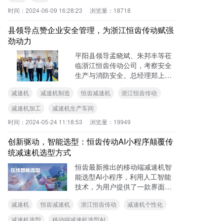
持，恒齿传动致力于创造和谐工
时间：
2024-06-09 16:28:23
浏览量：
18718
作环境，履行社会责任，提供高
质量服务。此次活动不仅致谢同
县领导点赞企业安全管理，为浙江恒齿传动赋强
仁，更展示企业文化与品牌价
劲动力
值，促进与客户合作，共创未
平阳县领导孟晓斌、朱邦丰等莅
来。
临浙江恒齿传动公司，考察安全
生产与消防安全。总经理郑上剑
陪同并汇报相关工作。领导们深
减速机
减速机制造
恒齿减速机
浙江恒齿传动
入车间检查，对恒齿传动的安全
管理给予高度肯定，并强调安全
减速机加工
减速机生产车间
生产的重要性。此次考察不仅是
时间：
2024-05-24 11:18:53
浏览量：
19949
对企业安全管理的全面检查，也
是对企业发展的指导。恒齿传动
创新驱动，智能选型：恒齿传动AI小程序颠覆传
将以此为契机，加大安全力度，
统减速机选型方式
完善管理措施，促进健康稳定发
展，为地方经济繁荣贡献力量。
恒齿最新推出的移动端减速机智
能选型AI小程序，利用人工智能
技术，为用户提供了一款界面友
好、操作简便的减速机智能选型
减速机
恒齿减速机
浙江恒齿传动
减速机个性化
工具。该软件能够根据用户需求
智能推荐合适的减速机型号，大
减速机选型
移动端减速机选型AI