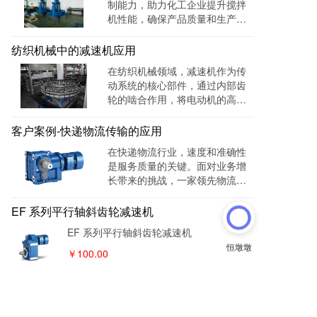
制能力，助力化工企业提升搅拌
想选择。
机性能，确保产品质量和生产效
率。通过先进的变速系统和电子
调速，实现搅拌速度的精准调
纺织机械中的减速机应用
节，显著提高了物料混合均匀性
在纺织机械领域，减速机作为传
和化学反应的控制精度，同时降
动系统的核心部件，通过内部齿
低了能耗和安全风险，推动化工
轮的啮合作用，将电动机的高速
行业的智能化发展。
旋转转换为低速高扭矩输出，确
保纺织过程的顺利进行。在纺纱
客户案例-快递物流传输的应用
机中，减速机为纺锭提供稳定动
在快递物流行业，速度和准确性
力，调节旋转速度，提高生产效
是服务质量的关键。面对业务增
率；在织机上，它精确控制综框
长带来的挑战，一家领先物流企
和梭子的运动，提高织物质量，
业通过采用浙江恒齿传动的恒齿
适应多样化生产；在缝纫机中，
减速机，成功解决了输送机速度
EF 系列平行轴斜齿轮减速机
减速机为针杆和压脚提供稳定驱
控制问题，显著提升了物流效率
动力，确保缝合质量，适应不同
EF 系列平行轴斜齿轮减速机
和降低了运营成本。
材质。减速机技术的不断创新和
￥100.00
完善，为纺织行业的繁荣与发展
提供了重要支持。
减速机
斜齿轮
平行轴
恒齿传动EF系列减速机