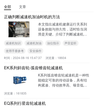
全部
文章
正确判断减速机加油时机的方法
本文指出减速机健康运行关系到
设备效能与持久性，适时恰当润
滑是关键。介绍了判断减速机是
否需要加油的方法，如观察油位
减速机知识
减速机加油
油位指示
声音监听
指示器、监听运行声音、借鉴使
用手册。还阐述了确认加油后的
使用手册参考
安全操作
操作要领，包括停机置稳、找准
时间：
2024-08-16 15:47:37
浏览量：
18604
加油口、谨慎加油、监控油位和
清洁收尾。强调正确加油对减速
EK系列斜齿轮-弧齿锥齿轮减速机
机的重要性，有疑问可寻求专业
支持。
K系列弧齿锥齿轮减速机是一种性
能稳定可靠的传动设备，具有结
构紧凑、传动效率高、噪音低、
使用寿命长等优点。它采用优质
浏览量：
161835
的齿轮材料和精密加工工艺，传
动效率高达95%以上，能够有效
EQ系列行星齿轮减速机
减少能量损耗。适用于各种工业
领域，如冶金、矿山、化工、建