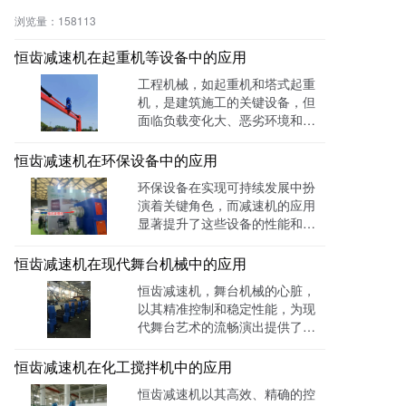
具有体积小、重量轻、传递转矩
浏览量：
158113
大、起动平稳、传动比分级精细
等性质，可根据用户要求进行任
恒齿减速机在起重机等设备中的应用
意连接和多种安装位置的选择。
工程机械，如起重机和塔式起重
机，是建筑施工的关键设备，但
面临负载变化大、恶劣环境和高
维护成本等挑战。恒齿减速机以
其高效、耐用和安全的特性，有
恒齿减速机在环保设备中的应用
效解决了这些问题，提高了作业
环保设备在实现可持续发展中扮
效率，降低了故障率和维护成
演着关键角色，而减速机的应用
本，确保了施工安全，为工程机
显著提升了这些设备的性能和效
械行业提供了强有力的技术支
率。通过降低能耗、减少维护需
持。
求、提高处理速度和简化操作，
恒齿减速机在现代舞台机械中的应用
减速机帮助客户解决了环保设备
恒齿减速机，舞台机械的心脏，
面临的多项挑战，为环境保护和
以其精准控制和稳定性能，为现
资源循环利用提供了强有力的技
代舞台艺术的流畅演出提供了强
术支持。随着技术的进步，减速
大支持。它在升降台、旋转台、
机在环保领域的应用前景广阔，
灯光架和布景移动中的应用，不
恒齿减速机在化工搅拌机中的应用
有望为地球环境的保护做出更大
仅提升了演出效果，还实现了节
贡献。
恒齿减速机以其高效、精确的控
能环保，成为剧院技术升级的理