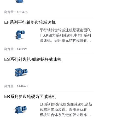
浏览量：
132476
EF系列平行轴斜齿轮减速机
平行轴斜齿轮减速机是硬齿面R,
F,S,K四大系列减速机中的F系列
减速机。采用单元结构模块化设
计原理，大大减少了零部件种类
浏览量：
146221
和库存量，也大大缩短了交货周
期。带筋的高刚性铸铁箱体、齿
ES系列斜齿轮-蜗轮蜗杆减速机
轮采用优质合金钢，表面经渗碳
淬火硬化处理，磨齿精加工，传
动平稳，噪声低，承载能力大，
温升低，寿命长。
浏览量：
144643
ER系列斜齿轮硬齿面减速机
ER系列斜齿轮硬齿面减速机是新
颖减速传动装置。采用最优化，
模块组合体系先进的设计理念，