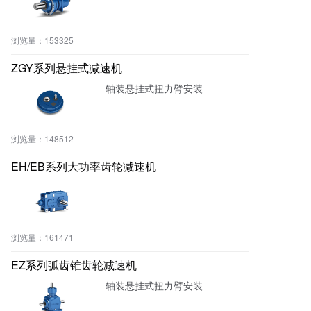
材、食品等，常用于输送机、搅
拌机、提升机、包装机等设备
中。同时，K系列减速机还可以根
浏览量：
153325
据客户的需求定制不同规格和型
号的产品，满足不同的传动需求
ZGY系列悬挂式减速机
轴装悬挂式扭力臂安装
浏览量：
148512
EH/EB系列大功率齿轮减速机
浏览量：
161471
EZ系列弧齿锥齿轮减速机
轴装悬挂式扭力臂安装