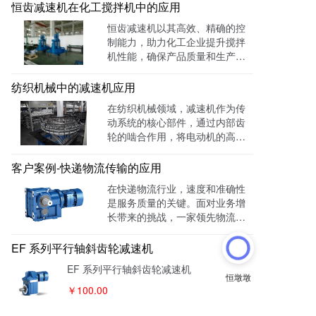
灯光架和布景移动中的应用，不
恒齿减速机在化工搅拌机中的应用
有望为地球环境的保护做出更大
仅提升了演出效果，还实现了节
贡献。
恒齿减速机以其高效、精确的控
能环保，成为剧院技术升级的理
制能力，助力化工企业提升搅拌
想选择。
机性能，确保产品质量和生产效
率。通过先进的变速系统和电子
调速，实现搅拌速度的精准调
纺织机械中的减速机应用
节，显著提高了物料混合均匀性
在纺织机械领域，减速机作为传
和化学反应的控制精度，同时降
动系统的核心部件，通过内部齿
低了能耗和安全风险，推动化工
轮的啮合作用，将电动机的高速
行业的智能化发展。
旋转转换为低速高扭矩输出，确
保纺织过程的顺利进行。在纺纱
客户案例-快递物流传输的应用
机中，减速机为纺锭提供稳定动
在快递物流行业，速度和准确性
力，调节旋转速度，提高生产效
是服务质量的关键。面对业务增
率；在织机上，它精确控制综框
长带来的挑战，一家领先物流企
和梭子的运动，提高织物质量，
业通过采用浙江恒齿传动的恒齿
适应多样化生产；在缝纫机中，
减速机，成功解决了输送机速度
EF 系列平行轴斜齿轮减速机
减速机为针杆和压脚提供稳定驱
控制问题，显著提升了物流效率
动力，确保缝合质量，适应不同
EF 系列平行轴斜齿轮减速机
和降低了运营成本。
材质。减速机技术的不断创新和
￥100.00
完善，为纺织行业的繁荣与发展
提供了重要支持。