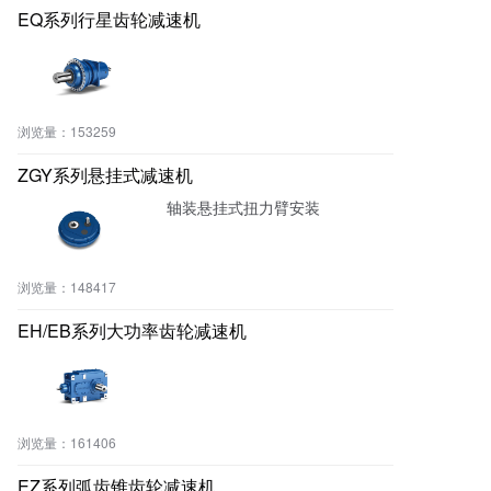
动效率高达95%以上，能够有效
EQ系列行星齿轮减速机
减少能量损耗。适用于各种工业
领域，如冶金、矿山、化工、建
材、食品等，常用于输送机、搅
拌机、提升机、包装机等设备
中。同时，K系列减速机还可以根
浏览量：
153259
据客户的需求定制不同规格和型
号的产品，满足不同的传动需求
ZGY系列悬挂式减速机
轴装悬挂式扭力臂安装
浏览量：
148417
EH/EB系列大功率齿轮减速机
浏览量：
161406
EZ系列弧齿锥齿轮减速机