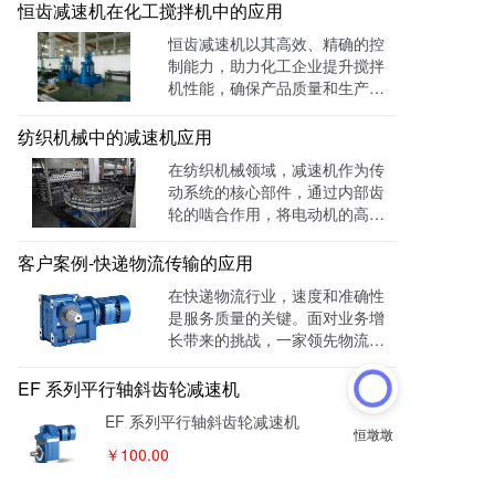
灯光架和布景移动中的应用，不
恒齿减速机在化工搅拌机中的应用
有望为地球环境的保护做出更大
仅提升了演出效果，还实现了节
贡献。
恒齿减速机以其高效、精确的控
能环保，成为剧院技术升级的理
制能力，助力化工企业提升搅拌
想选择。
机性能，确保产品质量和生产效
率。通过先进的变速系统和电子
调速，实现搅拌速度的精准调
纺织机械中的减速机应用
节，显著提高了物料混合均匀性
在纺织机械领域，减速机作为传
和化学反应的控制精度，同时降
动系统的核心部件，通过内部齿
低了能耗和安全风险，推动化工
轮的啮合作用，将电动机的高速
行业的智能化发展。
旋转转换为低速高扭矩输出，确
保纺织过程的顺利进行。在纺纱
客户案例-快递物流传输的应用
机中，减速机为纺锭提供稳定动
在快递物流行业，速度和准确性
力，调节旋转速度，提高生产效
是服务质量的关键。面对业务增
率；在织机上，它精确控制综框
长带来的挑战，一家领先物流企
和梭子的运动，提高织物质量，
业通过采用浙江恒齿传动的恒齿
适应多样化生产；在缝纫机中，
减速机，成功解决了输送机速度
EF 系列平行轴斜齿轮减速机
减速机为针杆和压脚提供稳定驱
控制问题，显著提升了物流效率
动力，确保缝合质量，适应不同
EF 系列平行轴斜齿轮减速机
和降低了运营成本。
材质。减速机技术的不断创新和
￥100.00
完善，为纺织行业的繁荣与发展
提供了重要支持。