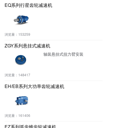
动效率高达95%以上，能够有效
EQ系列行星齿轮减速机
减少能量损耗。适用于各种工业
领域，如冶金、矿山、化工、建
材、食品等，常用于输送机、搅
拌机、提升机、包装机等设备
中。同时，K系列减速机还可以根
浏览量：
153259
据客户的需求定制不同规格和型
号的产品，满足不同的传动需求
ZGY系列悬挂式减速机
轴装悬挂式扭力臂安装
浏览量：
148417
EH/EB系列大功率齿轮减速机
浏览量：
161406
EZ系列弧齿锥齿轮减速机