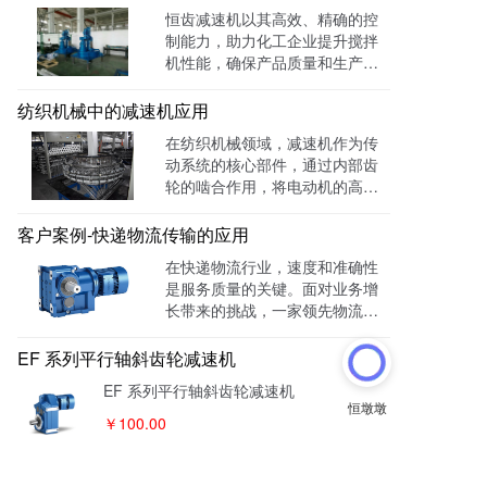
仅提升了演出效果，还实现了节
贡献。
恒齿减速机以其高效、精确的控
能环保，成为剧院技术升级的理
制能力，助力化工企业提升搅拌
想选择。
机性能，确保产品质量和生产效
率。通过先进的变速系统和电子
调速，实现搅拌速度的精准调
纺织机械中的减速机应用
节，显著提高了物料混合均匀性
在纺织机械领域，减速机作为传
和化学反应的控制精度，同时降
动系统的核心部件，通过内部齿
低了能耗和安全风险，推动化工
轮的啮合作用，将电动机的高速
行业的智能化发展。
旋转转换为低速高扭矩输出，确
保纺织过程的顺利进行。在纺纱
客户案例-快递物流传输的应用
机中，减速机为纺锭提供稳定动
在快递物流行业，速度和准确性
力，调节旋转速度，提高生产效
是服务质量的关键。面对业务增
率；在织机上，它精确控制综框
长带来的挑战，一家领先物流企
和梭子的运动，提高织物质量，
业通过采用浙江恒齿传动的恒齿
适应多样化生产；在缝纫机中，
减速机，成功解决了输送机速度
EF 系列平行轴斜齿轮减速机
减速机为针杆和压脚提供稳定驱
控制问题，显著提升了物流效率
动力，确保缝合质量，适应不同
EF 系列平行轴斜齿轮减速机
和降低了运营成本。
材质。减速机技术的不断创新和
￥100.00
完善，为纺织行业的繁荣与发展
提供了重要支持。
减速机
斜齿轮
平行轴
恒齿传动EF系列减速机