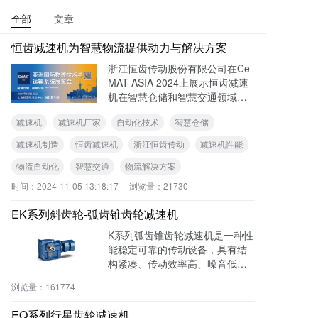
全部
文章
恒齿减速机为智慧物流提供动力与解决方案
浙江恒齿传动股份有限公司在Ce
MAT ASIA 2024上展示恒齿减速
机在智慧仓储和智慧交通领域的
领先地位。恒齿减速机以其高
减速机
减速机厂家
自动化技术
智慧仓储
效、精准控制及智能化监控系
统，提升仓储效率并保障了设备
减速机制造
恒齿减速机
浙江恒齿传动
减速机性能
安全。也成为智慧交通领域的重
物流自动化
智慧交通
物流解决方案
要动力源，适应多变的工作环
境，确保交通安全。
时间：
2024-11-05 13:18:17
浏览量：
21730
EK系列斜齿轮-弧齿锥齿轮减速机
K系列弧齿锥齿轮减速机是一种性
能稳定可靠的传动设备，具有结
构紧凑、传动效率高、噪音低、
使用寿命长等优点。它采用优质
浏览量：
161774
的齿轮材料和精密加工工艺，传
动效率高达95%以上，能够有效
EQ系列行星齿轮减速机