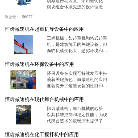
颖减速传动装置。采用最优化，
模块组合体系先进的设计理念，
具有体积小、重量轻、传递转矩
浏览量：
158077
大、起动平稳、传动比分级精细
等性质，可根据用户要求进行任
恒齿减速机在起重机等设备中的应用
意连接和多种安装位置的选择。
工程机械，如起重机和塔式起重
机，是建筑施工的关键设备，但
面临负载变化大、恶劣环境和高
维护成本等挑战。恒齿减速机以
其高效、耐用和安全的特性，有
恒齿减速机在环保设备中的应用
效解决了这些问题，提高了作业
环保设备在实现可持续发展中扮
效率，降低了故障率和维护成
演着关键角色，而减速机的应用
本，确保了施工安全，为工程机
显著提升了这些设备的性能和效
械行业提供了强有力的技术支
率。通过降低能耗、减少维护需
持。
求、提高处理速度和简化操作，
恒齿减速机在现代舞台机械中的应用
减速机帮助客户解决了环保设备
恒齿减速机，舞台机械的心脏，
面临的多项挑战，为环境保护和
以其精准控制和稳定性能，为现
资源循环利用提供了强有力的技
代舞台艺术的流畅演出提供了强
术支持。随着技术的进步，减速
大支持。它在升降台、旋转台、
机在环保领域的应用前景广阔，
灯光架和布景移动中的应用，不
恒齿减速机在化工搅拌机中的应用
有望为地球环境的保护做出更大