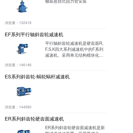
轴装悬挂式扭力臂安装
浏览量：
132416
EF系列平行轴斜齿轮减速机
平行轴斜齿轮减速机是硬齿面R,
F,S,K四大系列减速机中的F系列
减速机。采用单元结构模块化设
计原理，大大减少了零部件种类
浏览量：
146146
和库存量，也大大缩短了交货周
期。带筋的高刚性铸铁箱体、齿
ES系列斜齿轮-蜗轮蜗杆减速机
轮采用优质合金钢，表面经渗碳
淬火硬化处理，磨齿精加工，传
动平稳，噪声低，承载能力大，
温升低，寿命长。
浏览量：
144580
ER系列斜齿轮硬齿面减速机
ER系列斜齿轮硬齿面减速机是新