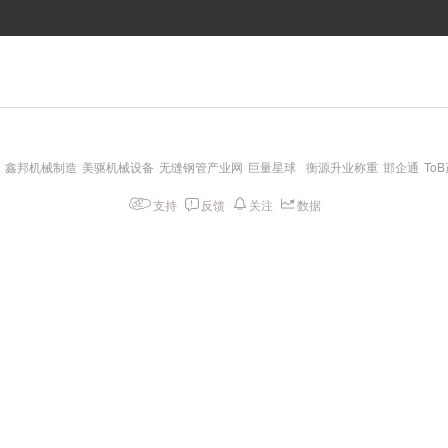
鑫邦机械制造
美驱机械设备
无缝钢管产业网
巨量星球
衡源升业称重
邯企通
To
支持
反馈
关注
数据