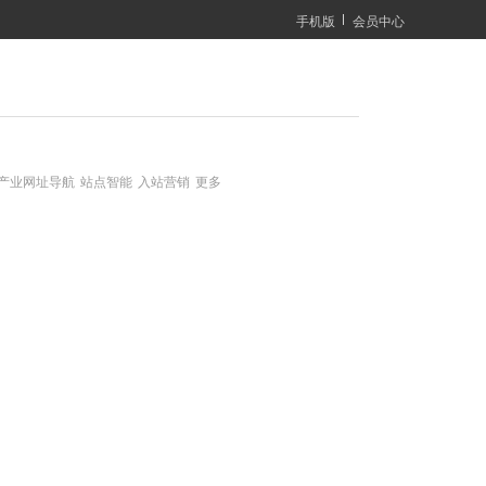
手机版
会员中心
B产业网址导航
站点智能
入站营销
更多