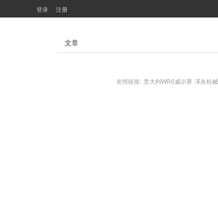
登录
注册
文章
友情链接:
意大利WRS威尔赛
泽友机械