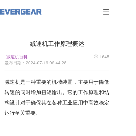
T
o
g
g
l
减速机工作原理概述
e
n
a
减速机百科
1645
v
发布日期：2024-07-19 06:44:28
i
g
a
减速机
是一种重要的机械装置，主要用于降低
t
i
转速的同时增加扭矩输出。它的工作原理和结
o
构设计对于确保其在各种工业应用中高效稳定
n
运行至关重要。