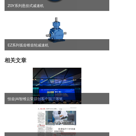
ZGY系列悬挂式减速机
EZ系列弧齿锥齿轮减速机
相关文章
恒齿|AI智维云荣获创客中国三等奖