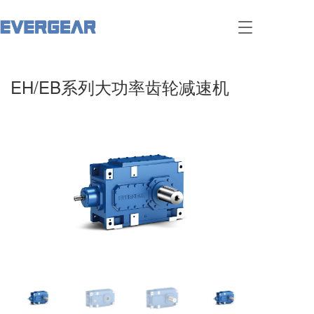
T
o
g
g
EH/EB系列大功率齿轮减速机
l
e
n
a
v
i
g
a
t
i
o
n