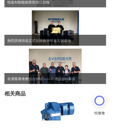
恒齿AI智能体荣登浙江日报
热烈庆祝恒齿正式挂牌教学研发实训基地
非洲客商考察恒齿传动 ——环博盛会续新篇
相关商品
EF 系列平行轴斜齿轮减速机