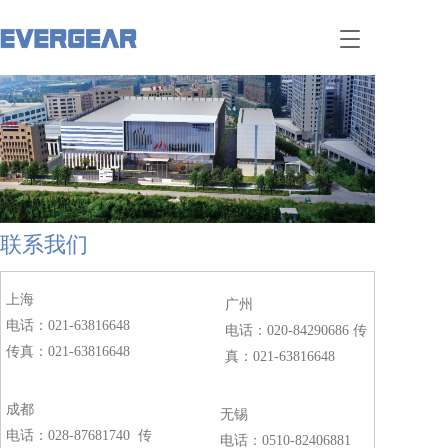
T
o
g
g
l
e
n
a
v
i
g
联系我们
a
t
i
上海     
广州       
o
电话：
021-63816648
电话：
020-84290686
 传
n
传真：
021-63816648
真：
021-63816648
成都    
无锡 
电话：
028-87681740
  传
电话：
0510-82406881