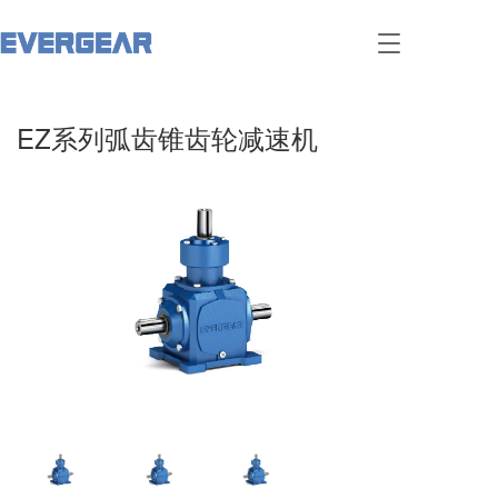
T
o
g
g
EZ系列弧齿锥齿轮减速机
l
e
n
a
v
i
g
a
t
i
o
n