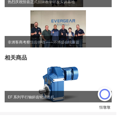
热烈庆祝恒齿正式挂牌教学研发实训基地
非洲客商考察恒齿传动 ——环博盛会续新篇
相关商品
EF 系列平行轴斜齿轮减速机
电话:
0577-63706661
、63706662、63706663