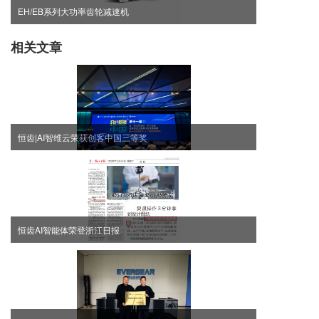
EH/EB系列大功率齿轮减速机
相关文章
恒齿|AI智维云荣获创客中国三等奖
恒齿AI智能体荣登浙江日报