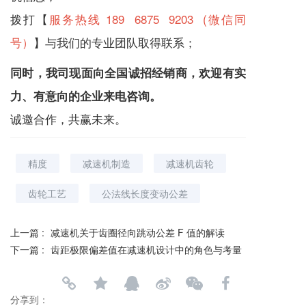
拨打【
服务热线 189 6875 9203 (微信同
号）
】与我们的专业团队取得联系；
同时，我司现面向全国诚招经销商，欢迎有实
力、有意向的企业来电咨询。
诚邀合作，共赢未来。
精度
减速机制造
减速机齿轮
齿轮工艺
公法线长度变动公差
上一篇 :
减速机关于齿圈径向跳动公差 F 值的解读
下一篇 :
齿距极限偏差值在减速机设计中的角色与考量
分享到：