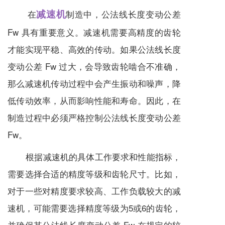
减速机
在
制造中，公法线长度变动公差
Fw 具有重要意义。
减速机
需要高精度的齿轮
才能实现平稳、高效的传动。如果公法线长度
变动公差 Fw 过大，会导致齿轮啮合不准确，
那么
减速机
传动过程中会产生振动和噪声，降
低传动效率，从而影响性能和寿命。因此，在
制造过程中必须严格控制公法线长度变动公差
Fw。
根据
减速机
的具体工作要求和性能指标，
需要选择合适的精度等级和齿轮尺寸。比如，
对于一些对精度要求较高、工作负载较大的
减
速机
，可能需要选择精度等级为5或6的齿轮，
并确保其公法线长度变动公差 Fw 在规定的较