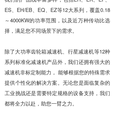
ES、EH/EB、EQ、EZ等12大系列，覆盖0.18
～4000KW的功率范围，以及近万种传动比选
择，满足您不同场景下的需求。
除了大功率齿轮箱
减速机
、
行星减速机
等12种
系列标准化
减速机
产品外，我们还拥有强大的
减速机
非标定制能力， 能够根据您的特殊需求
提供个性化的解决方案。无论您是面临复杂的
工业挑战还是需要特定规格的设备支持，我们
都将全力以赴，助您一臂之力。