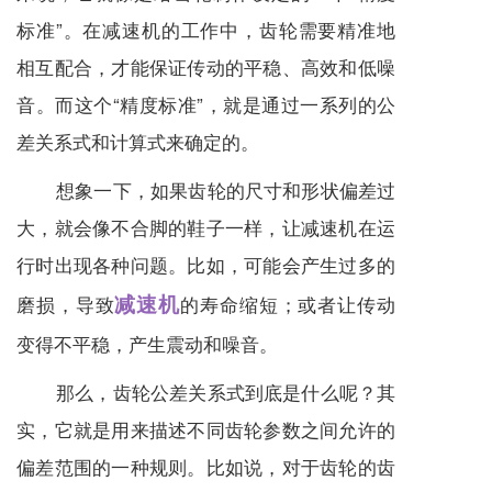
标准”。在
减速机
的工作中，齿轮需要精准地
相互配合，才能保证传动的平稳、高效和低噪
音。而这个“精度标准”，就是通过一系列的公
差关系式和计算式来确定的。
想象一下，如果齿轮的尺寸和形状偏差过
大，就会像不合脚的鞋子一样，让
减速机
在运
行时出现各种问题。比如，可能会产生过多的
减速机
磨损，导致
的寿命缩短；或者让传动
变得不平稳，产生震动和噪音。
那么，齿轮公差关系式到底是什么呢？其
实，它就是用来描述不同齿轮参数之间允许的
偏差范围的一种规则。比如说，对于齿轮的齿