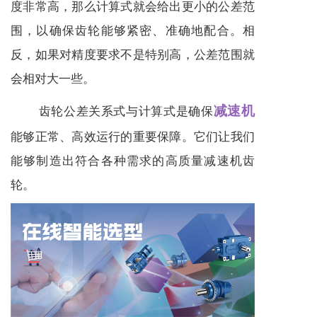
度非常高，那么计算式就会给出更小的公差范
围，以确保齿轮能够紧密、准确地配合。相
反，如果对精度要求不是特别高，公差范围就
会相对大一些。
减速机
齿轮公差关系式与计算式是确保
能够正常、高效运行的重要保障。它们让我们
能够制造出符合各种需求的高质量
减速机
齿
轮。