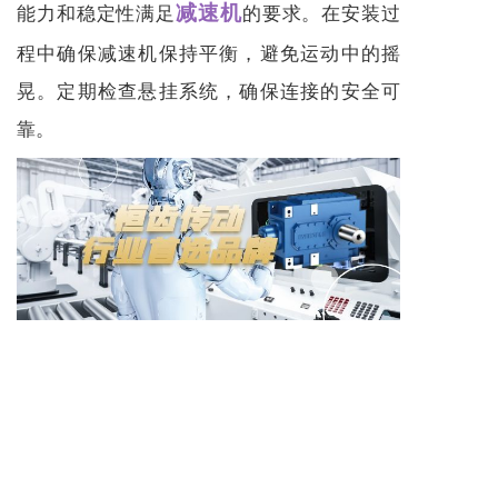
减速机
能力和稳定性满足
的要求。在安装过
程中确保
减速机
保持平衡，避免运动中的摇
晃。定期检查悬挂系统，确保连接的安全可
靠。