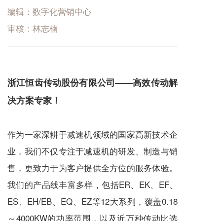
编辑：数字化营销中心
审核：林志楠
浙江恒齿传动股份有限公司——高效传动解
决方案专家！
作为一家深耕于
减速机
领域的国家高新技术企
业，我们不仅专注于
减速机
的研发、制造与销
售，更致力于为客户提供全方位的服务体验。
我们的产品线丰富多样，包括ER、EK、EF、
ES、EH/EB、EQ、EZ等12大系列，覆盖0.18
～4000KW的功率范围，以及近万种传动比选