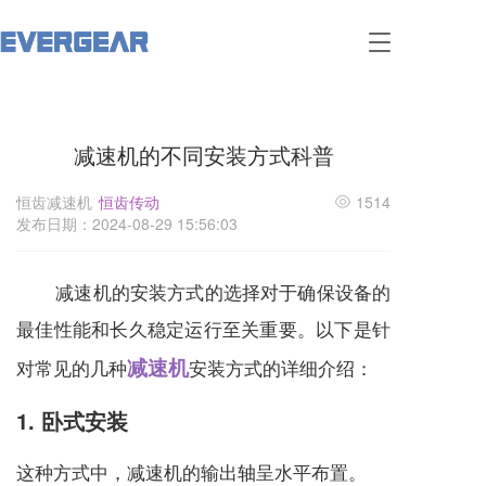
T
o
g
g
l
减速机的不同安装方式科普
e
n
a
恒齿减速机
恒齿传动
1514
v
发布日期：2024-08-29 15:56:03
i
g
a
减速机
的安装方式的选择对于确保设备的
t
i
最佳性能和长久稳定运行至关重要。以下是针
o
减速机
对常见的几种
安装方式的详细介绍：
n
1. 卧式安装
这种方式中，
减速机
的输出轴呈水平布置。