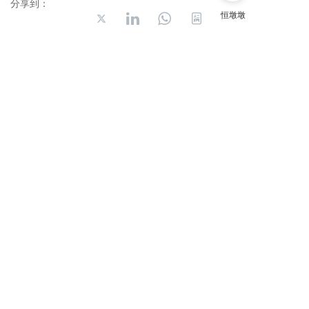
分享到：
长按或扫码识别 分享给好友
电话:
0577-63706661
、63706662、63706663
传真:
0577-63186666
、63706669
邮箱:info@evergear.com.cn