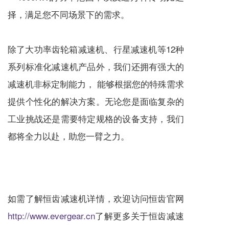
择，满足您不同场景下的需求。
除了大功率齿轮箱
减速机
、
行星减速机
等12种
系列标准化
减速机
产品外，我们还拥有强大的
减速机
非标定制能力， 能够根据您的特殊需求
提供个性化的解决方案。无论您是面临复杂的
工业挑战还是需要特定规格的设备支持，我们
都将全力以赴，助您一臂之力。
如需了解恒齿
减速机
详情，欢迎访问恒齿官网
http://www.evergear.cn
了解更多关于恒齿
减速