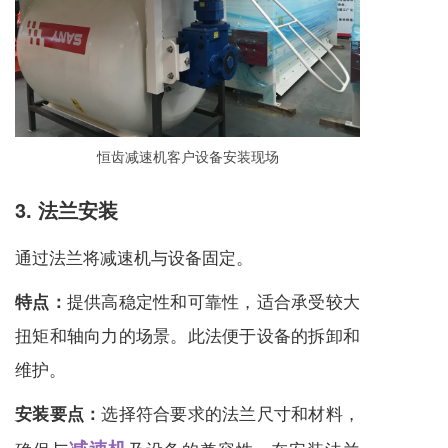
恒齿
减速机
客户设备安装现场
3. 法兰安装
通过法兰将
减速机
与设备固定。
提供高稳定性和可靠性，适合承受较大
特点：
扭矩和轴向力的场景。此法便于设备的拆卸和
维护。
选择符合要求的法兰尺寸和材料，
安装要点：