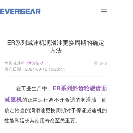
T
o
g
g
l
ER系列减速机润滑油更换周期的确定
e
n
方法
a
v
恒齿减速机
恒齿传动
976
i
发布日期：2024-09-12 16:28:44
g
a
t
ER系列斜齿轮硬齿面
在工业生产中，
i
o
减速机
的正常运行离不开合适的润滑油。而
n
确定恰当的润滑油更换周期对于保证
减速机
的
性能和延长其使用寿命至关重要。