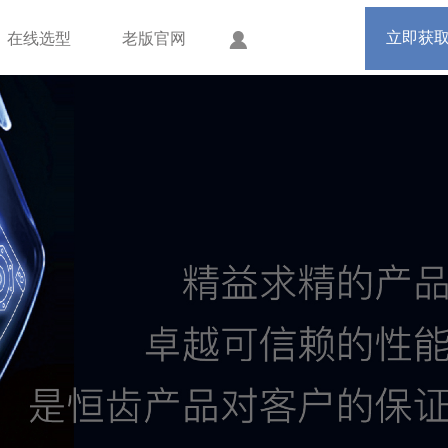
手机版
会员中心
立即获
在线选型
老版官网