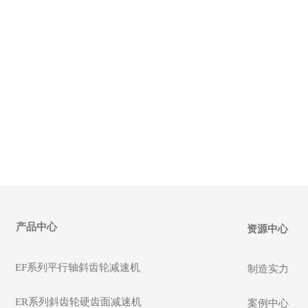
产品中心
资源中心
EF系列平行轴斜齿轮减速机
制造实力
ER系列斜齿轮硬齿面减速机
案例中心