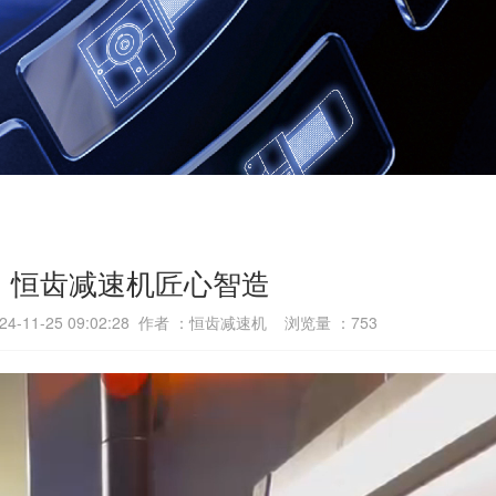
恒齿减速机匠心智造
4-11-25 09:02:28 作者 ：恒齿减速机 浏览量 ：
753