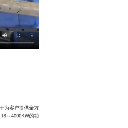
于为客户提供全方
8～4000KW的功