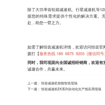
除了大功率齿轮箱减速机、行星减速机等1
据您的特殊需求提供个性化的解决方案。
赴，助您一臂之力。
如需了解恒齿减速机详情，欢迎访问恒齿官
拨打【
服务热线 189 6875 9203 (微信同
同时，我司现面向全国诚招经销商，欢迎有
诚邀合作，共赢未来。
上一篇 :
恒齿减速机智能智造现场
下一篇 :
恒齿减速机EK系列自动化生产线应用现场