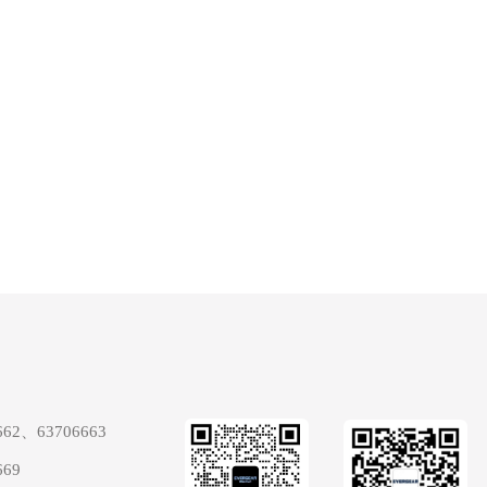
662、63706663
669