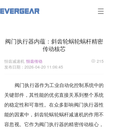
T
o
g
g
l
阀门执行器内蕴：斜齿轮蜗轮蜗杆精密
e
n
传动核芯
a
v
恒齿减速机
恒齿传动
215
i
发布日期：2026-04-20 11:06:45
g
a
t
阀门执行器作为工业自动化控制系统中的
i
o
关键部件，其性能的优劣直接关系到整个系统
n
的稳定性和可靠性。在众多影响阀门执行器性
能的因素中，斜齿轮蜗轮蜗杆
减速机
的作用不
容忽视。它作为阀门执行器的精密传动核心，