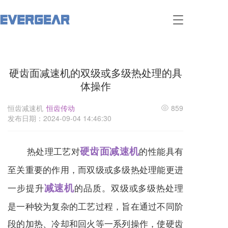
T
o
g
g
l
硬齿面减速机的双级或多级热处理的具
e
n
体操作
a
v
恒齿减速机
恒齿传动
859
i
发布日期：2024-09-04 14:46:30
g
a
t
硬齿面减速机
热处理工艺对
的性能具有
i
o
至关重要的作用，而双级或多级热处理能更进
n
减速机
一步提升
的品质。双级或多级热处理
是一种较为复杂的工艺过程，旨在通过不同阶
段的加热、冷却和回火等一系列操作，使硬齿