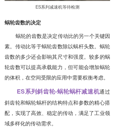
ES系列
减速机
等待检测
蜗轮齿数的决定
蜗轮的齿数是决定传动比的另一个关键因
素。传动比等于蜗轮齿数除以蜗杆头数。蜗轮
齿数的多少还会影响其尺寸和强度。较多的蜗
轮齿数可以提高承载能力，但可能会增加蜗轮
的体积，在空间受限的应用中需要权衡考虑。
ES系列斜齿轮-蜗轮蜗杆减速机
通过
斜齿轮和蜗轮蜗杆的结构特点和参数的精心搭
配，实现了高效、稳定的传动，满足了工业领
域多样化的传动需求。