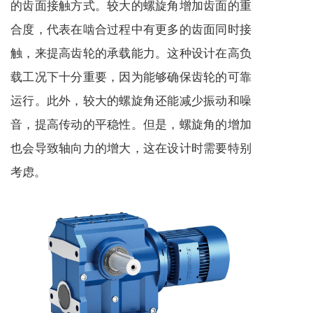
的齿面接触方式。较大的螺旋角增加齿面的重
合度，代表在啮合过程中有更多的齿面同时接
触，来提高齿轮的承载能力。这种设计在高负
载工况下十分重要，因为能够确保齿轮的可靠
运行。此外，较大的螺旋角还能减少振动和噪
音，提高传动的平稳性。但是，螺旋角的增加
也会导致轴向力的增大，这在设计时需要特别
考虑。