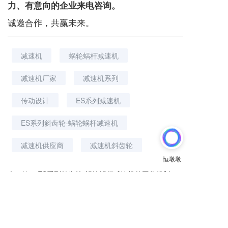
力、有意向的企业来电咨询。
诚邀合作，共赢未来。
减速机
蜗轮蜗杆减速机
减速机厂家
减速机系列
传动设计
ES系列减速机
ES系列斜齿轮-蜗轮蜗杆减速机
减速机供应商
减速机斜齿轮
上一篇 :
ES系列斜齿轮-蜗轮蜗杆减速机的工作机制及部件协作
下一篇 :
EQ系列行星齿轮减速机装配中行星轮与太阳轮啮合间隙的精准调整
分享到：