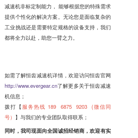
减速机
非标定制能力， 能够根据您的特殊需求
提供个性化的解决方案。无论您是面临复杂的
工业挑战还是需要特定规格的设备支持，我们
都将全力以赴，助您一臂之力。
如需了解恒齿
减速机
详情，欢迎访问恒齿官网
http://www.evergear.cn
了解更多关于恒齿
减速
机
信息；
拨打【
服务热线 189 6875 9203 (微信同
号）
】与我们的专业团队取得联系；
同时，我司现面向全国诚招经销商，欢迎有实