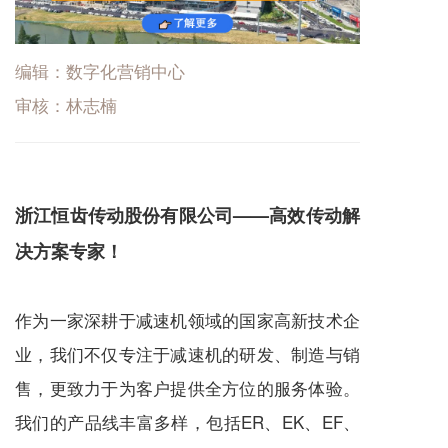
编辑：数字化营销中心
审核：林志楠
浙江恒齿传动股份有限公司——高效传动解
决方案专家！
作为一家深耕于
减速机
领域的国家高新技术企
业，我们不仅专注于
减速机
的研发、制造与销
售，更致力于为客户提供全方位的服务体验。
我们的产品线丰富多样，包括ER、EK、EF、