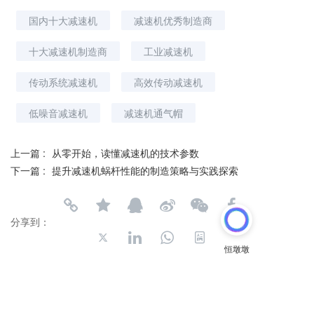
国内十大减速机
减速机优秀制造商
十大减速机制造商
工业减速机
传动系统减速机
高效传动减速机
低噪音减速机
减速机通气帽
上一篇 :
从零开始，读懂减速机的技术参数
下一篇 :
提升减速机蜗杆性能的制造策略与实践探索
分享到：
长按或扫码识别 分享给好友