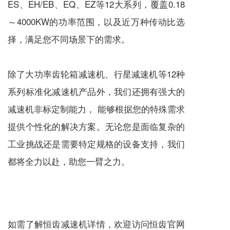
ES、EH/EB、EQ、EZ等12大系列，覆盖0.18
～4000KW的功率范围，以及近万种传动比选
择，满足您不同场景下的需求。
除了大功率齿轮箱
减速机
、
行星减速机
等12种
系列标准化
减速机
产品外，我们还拥有强大的
减速机
非标定制能力， 能够根据您的特殊需求
提供个性化的解决方案。无论您是面临复杂的
工业挑战还是需要特定规格的设备支持，我们
都将全力以赴，助您一臂之力。
如需了解恒齿
减速机
详情，欢迎访问恒齿官网