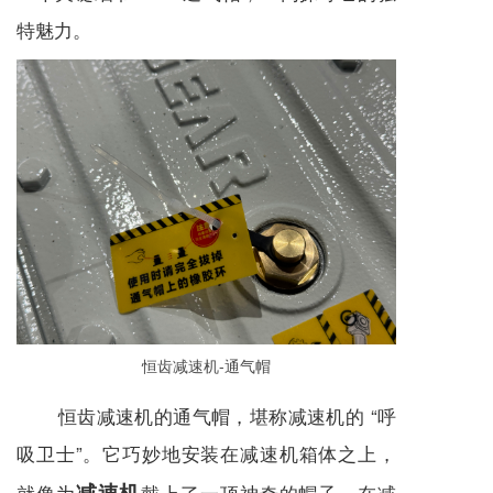
特魅力。
恒齿
减速机
-通气帽
恒齿
减速机
的通气帽，堪称
减速机
的 “呼
吸卫士”。它巧妙地安装在
减速机
箱体之上，
减速机
就像为
戴上了一顶神奇的帽子。在
减