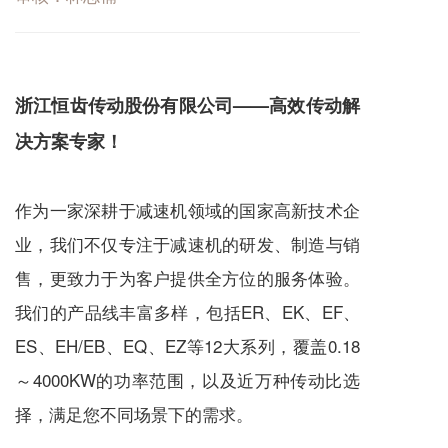
浙江恒齿传动股份有限公司——高效传动解
决方案专家！
作为一家深耕于
减速机
领域的国家高新技术企
业，我们不仅专注于
减速机
的研发、制造与销
售，更致力于为客户提供全方位的服务体验。
我们的产品线丰富多样，包括ER、EK、EF、
ES、EH/EB、EQ、EZ等12大系列，覆盖0.18
～4000KW的功率范围，以及近万种传动比选
择，满足您不同场景下的需求。