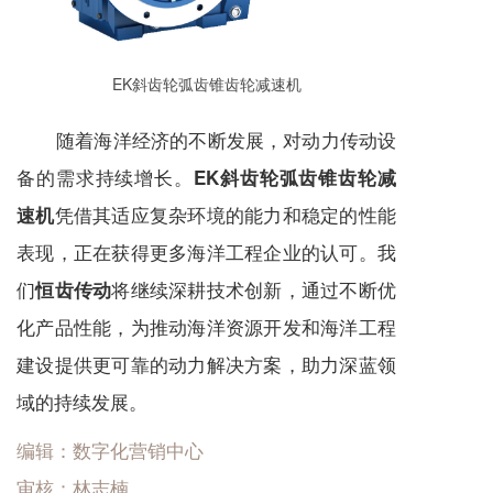
EK斜齿轮弧齿锥齿轮
减速机
随着海洋经济的不断发展，对动力传动设
备的需求持续增长。
EK斜齿轮弧齿锥齿轮减
凭借其适应复杂环境的能力和稳定的性能
速机
表现，正在获得更多海洋工程企业的认可。我
们
将继续深耕技术创新，通过不断优
恒齿传动
化产品性能，为推动海洋资源开发和海洋工程
建设提供更可靠的动力解决方案，助力深蓝领
域的持续发展。
编辑：数字化营销中心
审核：林志楠