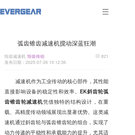
T
o
g
g
l
弧齿锥齿减速机搅动深蓝狂潮
e
n
a
恒齿减速机
恒齿传动
821
v
发布日期：2025-07-26 10:12:36
i
g
a
减速机
作为工业传动的核心部件，其性能
t
i
直接影响设备的稳定性和效率。
EK斜齿轮弧
o
凭借独特的结构设计，在重
齿锥齿轮减速机
n
载、高精度传动领域展现出显著优势。这类
减
速机
通过斜齿轮与弧齿锥齿轮的组合，实现了
动力传递的平稳性和承载能力的提升，尤其适