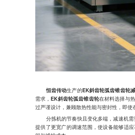
生产的
恒齿传动
EK斜齿轮弧齿锥齿轮
需求，
在材料选择与
EK斜齿轮弧齿锥齿轮
过严谨设计，兼顾散热性能与密封性，即使
分拣机的节奏快且变化多端，
减速机
需
提供了更宽广的调速范围，使设备能够适应