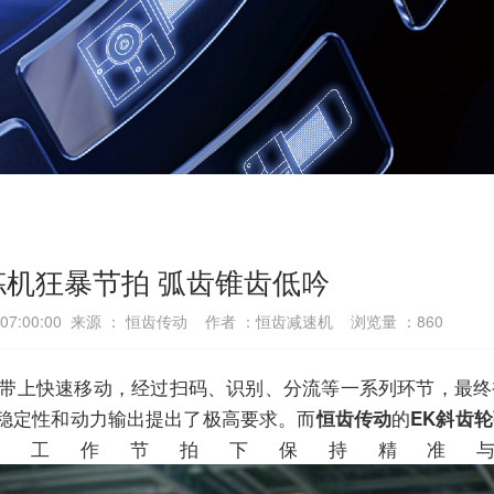
拣机狂暴节拍 弧齿锥齿低吟
7 07:00:00 来源 ： 恒齿传动 作者 ：恒齿减速机 浏览量 ：
860
上快速移动，经过扫码、识别、分流等一系列环节，最终
稳定性和动力输出提出了极高要求。而
的
恒齿传动
EK斜齿
的工作节拍下保持精准