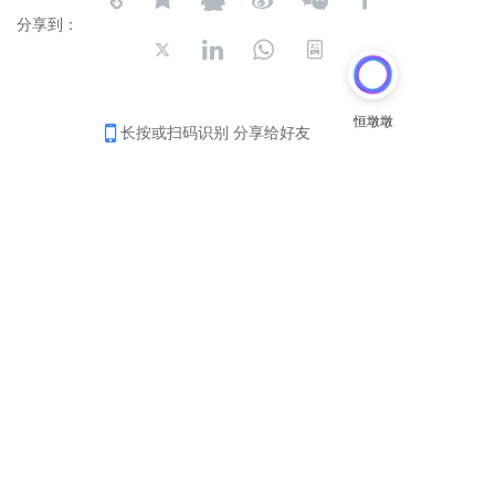
分享到：
长按或扫码识别 分享给好友
电话:
0577-63706661
、63706662、63706663
传真:
0577-63186666
、63706669