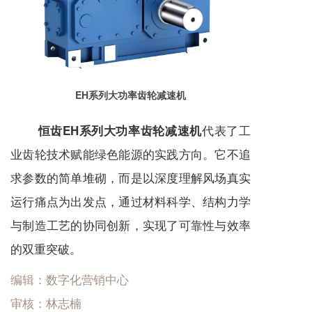
EH系列大功率齿轮减速机
代表了工
恒齿EH系列大功率齿轮减速机
业齿轮技术赋能绿色能源的实践方向。它不追
求参数的简单堆砌，而是以深度理解风场真实
运行痛点为出发点，通过材料科学、结构力学
与制造工艺的协同创新，实现了可靠性与效率
的双重突破。
编辑：数字化营销中心
审核：林志楠