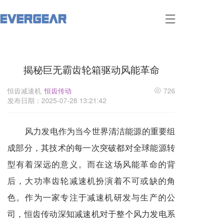
T
o
g
g
l
揭秘巨无霸齿轮箱驱动风能革命
e
n
a
恒齿减速机
恒齿传动
726
v
发布日期：2025-07-28 13:21:42
i
g
a
风力发电作为当今世界清洁能源的重要组
t
i
成部分，其技术的每一次突破都对全球能源转
o
型有着深远的意义。而在这场风能革命的背
n
后，大功率齿轮
减速机
扮演着不可或缺的角
色。作为一家专注于
减速机
研发与生产的公
司，恒齿传动深知
减速机
对于整个风力发电系