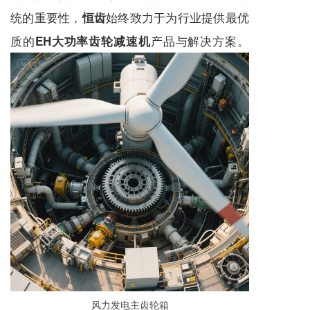
统的重要性，
始终致力于为行业提供最优
恒齿
质的
产品与解决方案。
EH大功率齿轮减速机
风力发电主齿轮箱