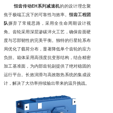
的的设计理念聚
恒齿传动EH系列减速机
焦于极端工况下的可靠性与效率。
恒齿工程团
摒弃了常规思路，采用全生命周期设计视
队
角。齿轮采用深层渗碳淬火工艺，确保齿面硬
度与芯部韧性的完美平衡。独特的行星轮系布
局优化了载荷分布，显著降低单个齿轮的应力
负担。箱体采用高强度抗变形结构，结合精密
加工基准面，为内部齿轮副提供了绝对稳固的
运行平台。长效润滑与高效散热系统的集成设
计，解决了大功率持续输出带来的温升挑战。