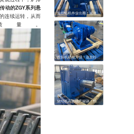
传动的ZGY系列悬
旋挖钻机作业出圈！减速机凭实力稳住工况
的连续运转，从而
质量。
挖掘机硬核升级！这款行星减速机太适配工况
烧结机高效稳产秘诀！恒齿减速机硬核赋能