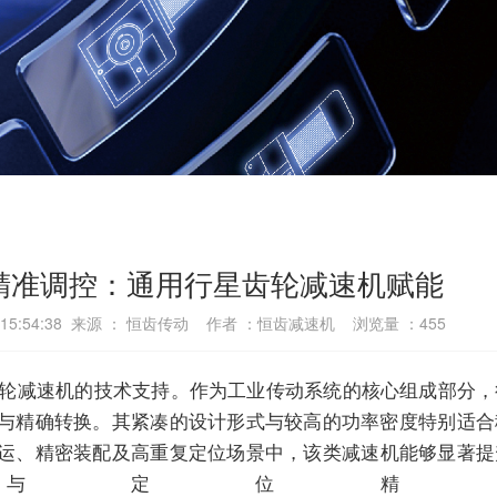
精准调控：通用行星齿轮减速机赋能
4 15:54:38 来源 ： 恒齿传动 作者 ：恒齿减速机 浏览量 ：
455
轮
减速机
的技术支持。作为工业传动系统的核心组成部分，
与精确转换。其紧凑的设计形式与较高的功率密度特别适合
运、精密装配及高重复定位场景中，该类
减速机
能够显著提
与定位精