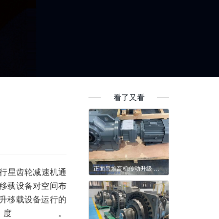
看了又看
正面吊堆高机传动升级 减速机为何备受青睐
行星齿轮
减速机
通
移载设备对空间布
升移载设备运行的
度。