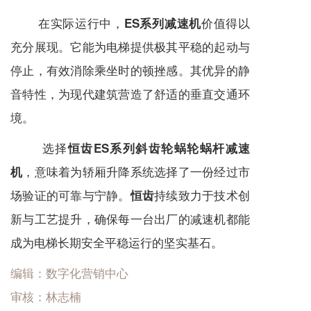
在实际运行中，
价值得以
ES系列减速机
充分展现。它能为电梯提供极其平稳的起动与
停止，有效消除乘坐时的顿挫感。其优异的静
音特性，为现代建筑营造了舒适的垂直交通环
境。
选择
恒齿ES系列斜齿轮蜗轮蜗杆减速
，意味着为轿厢升降系统选择了一份经过市
机
场验证的可靠与宁静。
持续致力于技术创
恒齿
新与工艺提升，确保每一台出厂的
减速机
都能
成为电梯长期安全平稳运行的坚实基石。
编辑：数字化营销中心
审核：林志楠