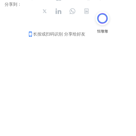
分享到：
长按或扫码识别 分享给好友
电话:
0577-63706661
、63706662、63706663
传真:
0577-63186666
、63706669