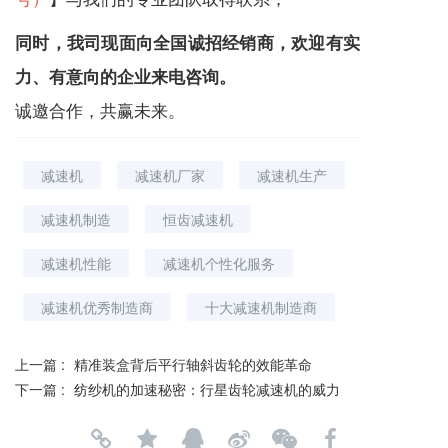
同时，我司现面向全国诚招经销商，欢迎有实
力、有意向的企业来电咨询。
诚邀合作，共赢未来。
减速机
减速机厂家
减速机生产
减速机制造
恒齿减速机
减速机性能
减速机个性化服务
减速机优秀制造商
十大减速机制造商
上一篇 :
精准装盒背后平行轴斜齿轮的效能革命
下一篇 :
纺纱机的加速秘密：行星齿轮减速机的威力