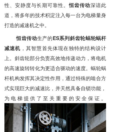
性、安静度与长期可靠性。
深谙此
恒齿传动
道，将多年的技术积淀注入每一台为电梯量身
打造的
减速机
之中。
生产的
恒齿传动
ES系列斜齿轮蜗轮蜗杆
，其智慧首先体现在独特的结构设计
减速机
上。斜齿轮部分负责高效地传递动力，将电机
的高速旋转转化为更适合驱动的速度。蜗轮蜗
杆机构发挥其决定性作用，通过特殊的啮合方
式实现巨大的减速比，并天然具备自锁功能，
为电梯提供了至关重要的安全保证。