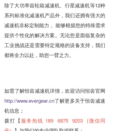
除了大功率齿轮箱
减速机
、
行星减速机
等12种
系列标准化
减速机
产品外，我们还拥有强大的
减速机
非标定制能力， 能够根据您的特殊需求
提供个性化的解决方案。无论您是面临复杂的
工业挑战还是需要特定规格的设备支持，我们
都将全力以赴，助您一臂之力。
如需了解恒齿
减速机
详情，欢迎访问恒齿官网
http://www.evergear.cn
了解更多关于恒齿
减速
机
信息；
拨打【
服务热线 189 6875 9203 (微信同
号）
】与我们的专业团队取得联系；