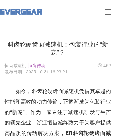
T
o
g
g
l
斜齿轮硬齿面减速机：包装行业的“新
e
n
宠”？
a
v
恒齿减速机
恒齿传动
452
i
发布日期：2025-10-31 16:23:21
g
a
t
如今，斜齿轮硬齿面
减速机
凭借其卓越的
i
o
性能和高效的动力传输，正逐渐成为包装行业
n
的“新宠”。作为一家专注于
减速机
研发与生产
的领先企业，浙江恒齿始终致力于为客户提供
高品质的传动解决方案，
ER斜齿轮硬齿面减