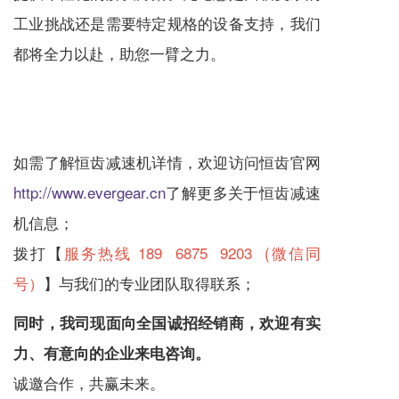
工业挑战还是需要特定规格的设备支持，我们
都将全力以赴，助您一臂之力。
如需了解恒齿
减速机
详情，欢迎访问恒齿官网
http://www.evergear.cn
了解更多关于恒齿
减速
机
信息；
拨打【
服务热线 189 6875 9203 (微信同
号）
】与我们的专业团队取得联系；
同时，我司现面向全国诚招经销商，欢迎有实
力、有意向的企业来电咨询。
诚邀合作，共赢未来。