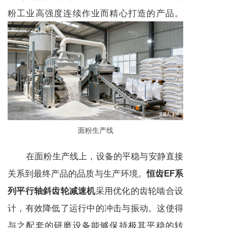
粉工业高强度连续作业而精心打造的产品。
面粉生产线
在面粉生产线上，设备的平稳与安静直接
关系到最终产品的品质与生产环境。
恒齿EF系
采用优化的齿轮啮合设
列平行轴斜齿轮减速机
计，有效降低了运行中的冲击与振动。这使得
与之配套的研磨设备能够保持极其平稳的转