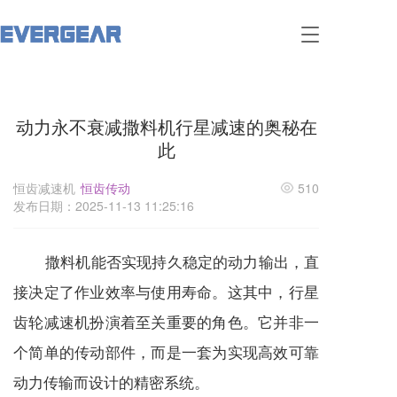
T
o
g
g
l
动力永不衰减撒料机行星减速的奥秘在
e
n
此
a
v
恒齿减速机
恒齿传动
510
i
发布日期：2025-11-13 11:25:16
g
a
t
撒料机能否实现持久稳定的动力输出，直
i
o
接决定了作业效率与使用寿命。这其中，行星
n
齿轮
减速机
扮演着至关重要的角色。它并非一
个简单的传动部件，而是一套为实现高效可靠
动力传输而设计的精密系统。