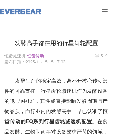
T
o
g
g
l
发酵高手都在用的行星齿轮配置
e
n
a
恒齿减速机
恒齿传动
519
v
发布日期：2025-11-15 15:17:03
i
g
a
发酵生产的稳定高效，离不开核心传动部
t
i
件的可靠支撑。行星齿轮
减速机
作为发酵设备
o
的“动力中枢”，其性能直接影响发酵周期与产
n
物品质，而行业内的发酵高手，早已认准了
恒
。在食
齿传动的
EQ系列行星齿轮减速机配置
品发酵、生物制药等对设备要求严苛的领域，