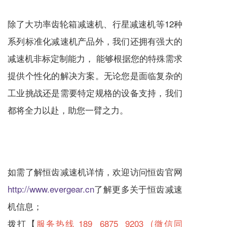
除了大功率齿轮箱
减速机
、
行星减速机
等12种
系列标准化
减速机
产品外，我们还拥有强大的
减速机
非标定制能力， 能够根据您的特殊需求
提供个性化的解决方案。无论您是面临复杂的
工业挑战还是需要特定规格的设备支持，我们
都将全力以赴，助您一臂之力。
如需了解恒齿
减速机
详情，欢迎访问恒齿官网
http://www.evergear.cn
了解更多关于恒齿
减速
机
信息；
拨打【
服务热线 189 6875 9203 (微信同