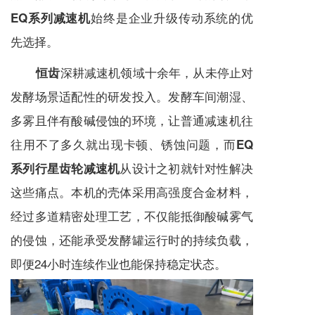
始终是企业升级传动系统的优
EQ系列减速机
先选择。
深耕
减速机
领域十余年，从未停止对
恒齿
发酵场景适配性的研发投入。发酵车间潮湿、
多雾且伴有酸碱侵蚀的环境，让普通
减速机
往
往用不了多久就出现卡顿、锈蚀问题，而
EQ
从设计之初就针对性解决
系列行星齿轮减速机
这些痛点。本机的壳体采用高强度合金材料，
经过多道精密处理工艺，不仅能抵御酸碱雾气
的侵蚀，还能承受发酵罐运行时的持续负载，
即便24小时连续作业也能保持稳定状态。