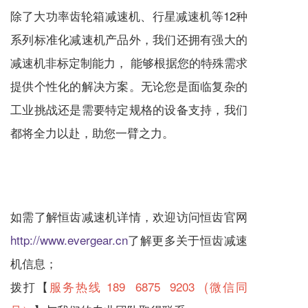
除了大功率齿轮箱
减速机
、
行星减速机
等12种
系列标准化
减速机
产品外，我们还拥有强大的
减速机
非标定制能力， 能够根据您的特殊需求
提供个性化的解决方案。无论您是面临复杂的
工业挑战还是需要特定规格的设备支持，我们
都将全力以赴，助您一臂之力。
如需了解恒齿
减速机
详情，欢迎访问恒齿官网
http://www.evergear.cn
了解更多关于恒齿
减速
机
信息；
拨打【
服务热线 189 6875 9203 (微信同