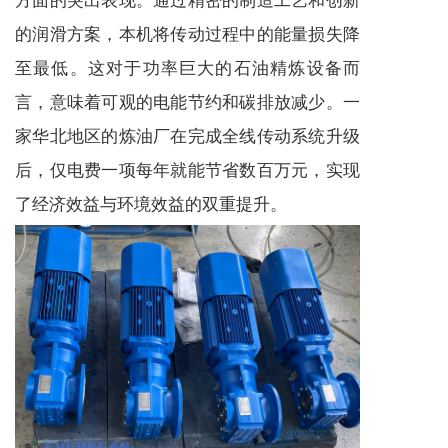
的润滑方案，本机将传动过程中的能量损失降
至最低。这对于功率巨大的石油精炼设备而
言，意味着可观的电能节约和碳排放减少。一
家华北地区的炼油厂在完成全线传动系统升级
后，仅电费一项每年就能节省数百万元，实现
了经济效益与环境效益的双重提升。