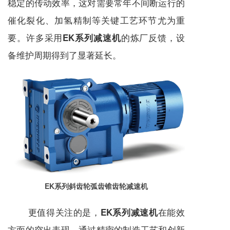
稳定的传动效率，这对需要常年不间断运行的
催化裂化、加氢精制等关键工艺环节尤为重
要。许多采用
的炼厂反馈，设
EK系列减速机
备维护周期得到了显著延长。
EK系列斜齿轮弧齿锥齿轮减速机
更值得关注的是，
在能效
EK系列减速机
方面的突出表现。通过精密的制造工艺和创新