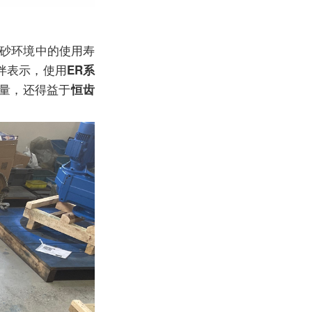
砂环境中的使用寿
伴表示，使用
ER系
量，还得益于
恒齿