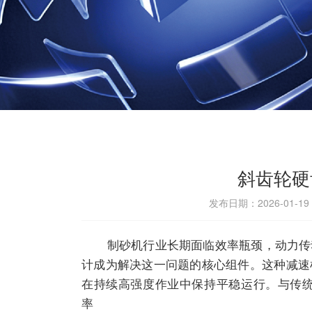
斜齿轮硬
发布日期：2026-01-1
制砂机行业长期面临效率瓶颈，动力传动
计成为解决这一问题的核心组件。这种
减速
在持续高强度作业中保持平稳运行。与传