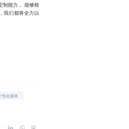
定制能力， 能够根
，我们都将全力以
个性化服务