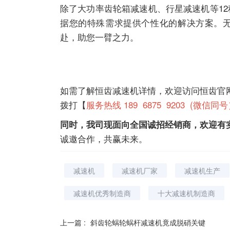
除了大功率齿轮箱
减速机
、
行星减速机
等1
据您的特殊需求提供个性化的解决方案。
赴，助您一臂之力。
如需了解恒齿
减速机
详情，欢迎访问恒齿官
拨打【
服务热线 189 6875 9203 (微信同
同时，我司现面向全国诚招经销商，欢迎有
诚邀合作，共赢未来。
减速机
减速机厂家
减速机生产
减速机优秀制造商
十大减速机制造商
上一篇 :
斜齿轮蜗轮蜗杆减速机竟成脱硝关键