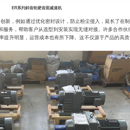
ER系列斜齿轮硬齿面减速机
用创新，例如通过优化密封设计，防止粉尘侵入，延长了在制
和服务，帮助客户从选型到安装实现无缝对接。许多合作伙
率提升明显，运营成本也有所下降。这不仅源于产品的高质