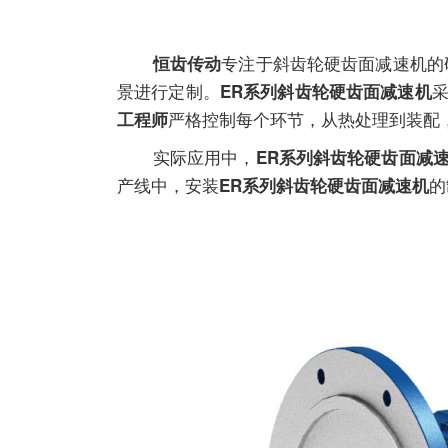
专注于斜齿轮硬齿面
减速机
的
恒齿传动
景进行定制。
ER系列斜齿轮硬齿面减速机
严格控制每个环节，从热处理到装配
工程师
实际应用中，
ER系列斜齿轮硬齿面减
产线中，安装
的
ER系列斜齿轮硬齿面减速机