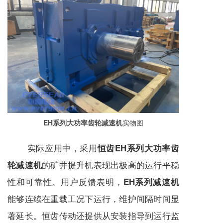
EH系列大功率齿轮减速机
实物图
实际应用中，采用
恒齿EH系列大功率齿
的矿井提升机表现出极高的运行平稳
轮减速机
性和可靠性。用户反馈表明，
EH系列减速机
能够连续在重载工况下运行，维护间隔时间显
著延长。恒齿传动还提供从安装指导到运行监