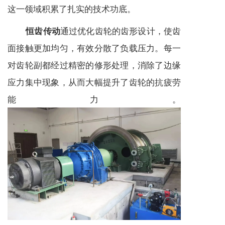
这一领域积累了扎实的技术功底。
通过优化齿轮的齿形设计，使齿
恒齿传动
面接触更加均匀，有效分散了负载压力。每一
对齿轮副都经过精密的修形处理，消除了边缘
应力集中现象，从而大幅提升了齿轮的抗疲劳
能力。