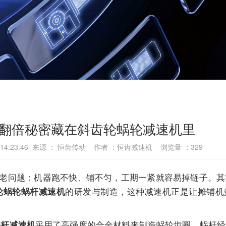
翻倍秘密藏在斜齿轮蜗轮减速机里
6 14:23:46 来源 ： 恒齿传动 作者 ：恒齿减速机 浏览量 ：
329
问题：机器跑不快、铺不匀，工期一紧就容易掉链子。其
的研发与制造，这种
减速机
正是让摊铺机
轮蜗轮蜗杆减速机
采用了高强度的合金材料来制造蜗轮齿圈，蜗杆经
蜗杆减速机