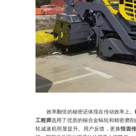
效率翻倍的秘密还体现在传动效率上。
选用了优质的铜合金蜗轮和精密磨削
工程师
轮
减速机
明显提升。用户反馈，更换
恒齿传