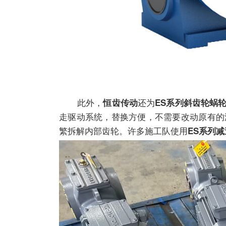
此外，
还为
恒齿传动
ES系列斜齿轮蜗
走驱动系统，替换方便，不需要改动原有的
繁拆解内部齿轮。许多施工队使用
ES系列