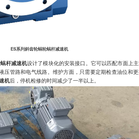
ES系列斜齿轮蜗轮蜗杆减速机
设计了模块化的安装接口。它可以匹配市面上主
轮蜗杆减速机
液压管路和电气线路。维护方面，只需要定期检查油位和更
后，停机检修的时间减少了一半以上。
减速机