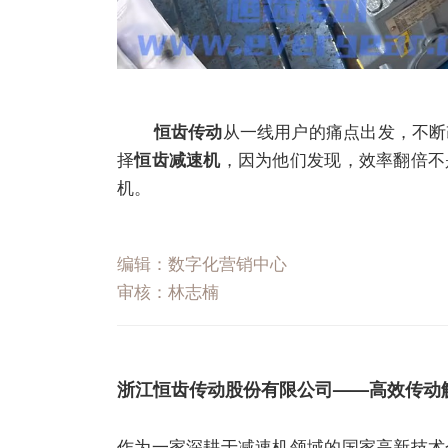
从一线用户的痛点出发，不断
恒齿传动
择
，因为他们发现，效率翻倍不
恒齿减速机
机
。
编辑：数字化营销中心
审核：林志楠
浙江恒齿传动股份有限公司——高效传动
作为一家深耕于
减速机
领域的国家高新技术