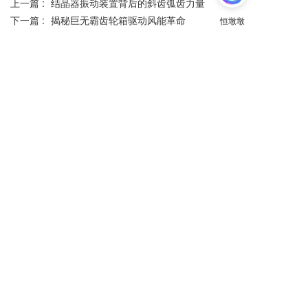
上一篇 :
结晶器振动装置背后的斜齿弧齿力量
下一篇 :
揭秘巨无霸齿轮箱驱动风能革命
分享到：
长按或扫码识别 分享给好友