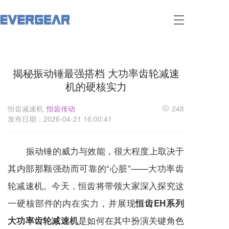
T
o
g
g
l
揭秘振动锤最强搭档 大功率齿轮减速
e
n
机的硬核实力
a
v
恒齿减速机
恒齿传动
248
i
发布日期：2026-04-21 16:00:41
g
a
t
振动锤的威力与效能，很大程度上取决于
i
o
其内部那颗强劲而可靠的“心脏”——大功率齿
n
轮
减速机
。今天，恒齿将带领大家深入探究这
一硬核部件的内在实力，并展现
恒齿EH系列
是如何在其中扮演关键角色
大功率齿轮减速机