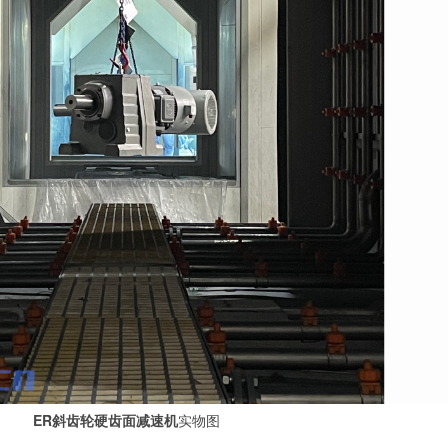
ER斜齿轮硬齿面减速机
实物图