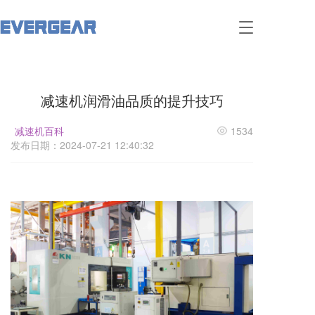
T
o
g
g
l
减速机润滑油品质的提升技巧
e
n
a
减速机百科
1534
v
发布日期：2024-07-21 12:40:32
i
g
a
t
i
o
n