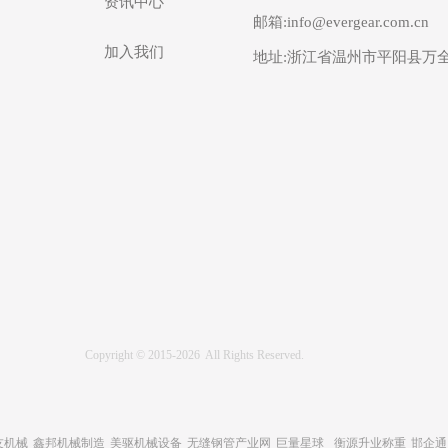
资讯中心
邮箱:info@evergear.com.cn
加入我们
地址:浙江省温州市平阳县万全
Copyright © 2015-2026  All Rights Reserved.
友机械
鑫邦机械制造
美驱机械设备
无缝钢管产业网
巨量星球
衡源升业称重
邯企通