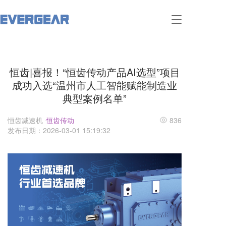
T
o
g
g
l
恒齿|喜报！“恒齿传动产品AI选型”项目
e
n
成功入选“温州市人工智能赋能制造业
a
典型案例名单”
v
i
恒齿减速机
恒齿传动
836
g
发布日期：2026-03-01 15:19:32
a
t
i
o
n