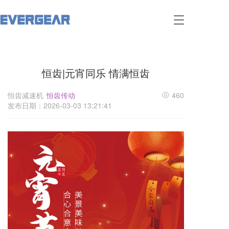
T
o
g
g
l
恒齿|元宵同乐 情满恒齿
e
n
a
恒齿减速机
恒齿传动
460
v
发布日期：2026-03-03 13:21:41
i
g
a
t
i
o
n