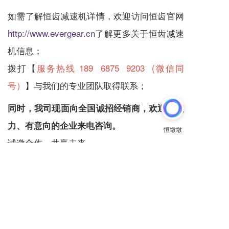
如需了解恒齿
减速机
详情，欢迎访问恒齿官网
http://www.evergear.cn
了解更多关于恒齿
减速
机
信息；
拨打【
服务热线 189 6875 9203 (微信同
号）
】与我们的专业团队取得联系；
同时，我司现面向全国诚招经销商，欢迎有实
力、有意向的企业来电咨询。
诚邀合作，共赢未来。
减速机
减速机厂家
减速机生产
减速机制造
恒齿减速机
减速机性能
减速机个性化服务