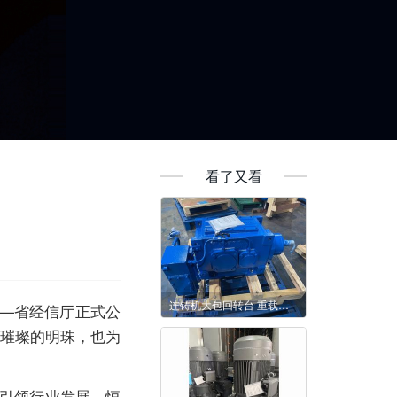
看了又看
连铸机大包回转台 重载传动选对核心设备
——省经信厅正式公
颗璀璨的明珠，也为
引领行业发展。恒