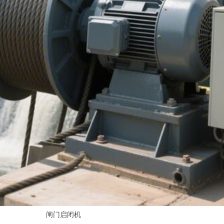
闸门启闭机