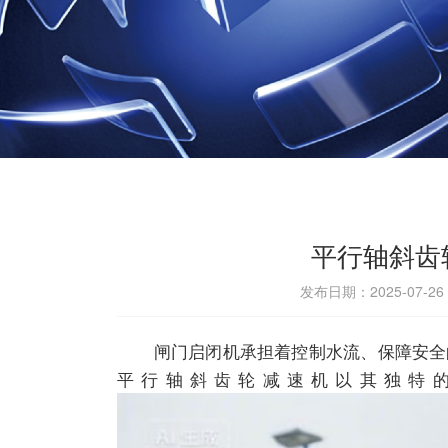
平行轴斜齿
发布日期：2025-07-2
闸门启闭机承担着控制水流、保障安全的
平行轴斜齿轮
减速机
以其独特