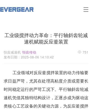
T
o
g
g
l
工业级搅拌动力革命：平行轴斜齿轮减
e
n
速机赋能反应釜装置
a
v
恒齿减速机
恒齿传动
751
i
发布日期：2025-08-06 14:10:42
g
a
t
工业领域对反应釜搅拌装置的动力传输要
i
o
求日益严苛，尤其在处理高粘度介质或需要长
n
时间稳定运行的严苛工况下。平行轴斜齿轮
减
速机
凭借其独特结构设计，正逐步成为驱动这
类核心工艺设备的关键动力源，为反应釜搅拌