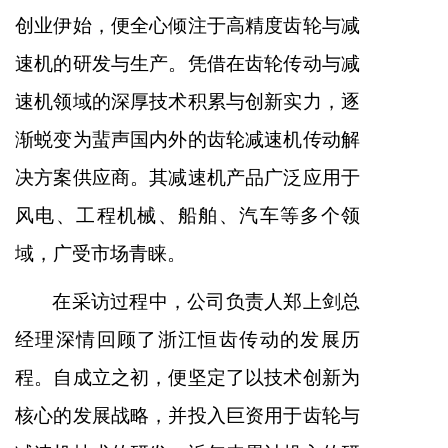
创业伊始，便全心倾注于高精度齿轮与
减
速机
的研发与生产。凭借在齿轮传动与
减
速机
领域的
深厚技术积累与创新实力，逐
渐蜕变为蜚声国内外的齿轮
减速机
传动解
决方案供应商。其
减速机
产品广泛应用于
风电、工程机械、船舶、汽车等多个领
域，广受市场青睐。
在采访过程中，公司负责人郑上剑总
经理深情回顾了浙江恒齿传动的发展历
程。自成立之初，便坚定了以技术创新为
核心的发展战略，并投入巨资用于齿轮与