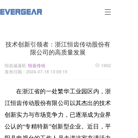
T
o
g
g
l
技术创新引领者：浙江恒齿传动股份有
e
n
限公司的高质量发展
a
v
恒齿减速机
恒齿传动
1902
i
发布日期：2024-07-18 13:09:15
g
a
t
在浙江省的一处繁华工业园区内，浙
i
o
江恒齿传动股份有限公司以其杰出的技术
n
创新实力与市场竞争力，已逐渐成为业界
公认的“专精特新”创新型企业。近日，平