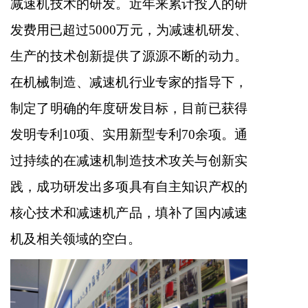
减速机
技术的研发。近年来累
计投入的研
发费用已超过5000万元，为
减速机
研发、
生产的技术创新提供了源源不断的动力。
在机械制造、
减速机
行业专家的指导下，
制定了明确的年度研发目标，目前已获得
发明专利10项、实用新型专利70余项。通
过持续的在
减速机
制造技术攻关与创新实
践，成功研发出多项具有自主知识产权的
核心技术和
减速机
产品，填补了国内
减速
机
及相关领域的空白。