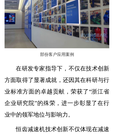
部份客户应用案例
在研发专家指导下，不仅在技术创新
方面取得了显著成就，还因其在科研与行
业标准方面的卓越贡献，荣获了“浙江省
企业研究院”的殊荣，进一步彰显了在行
业中的领军地位与影响力。
恒齿
减速机
技术创新不仅体现在
减速