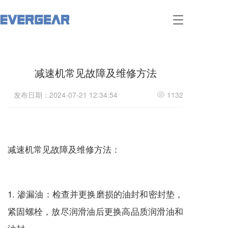
T
o
g
g
l
减速机常见故障及维修方法
e
n
a
发布日期：2024-07-21 12:34:54
1132
v
i
g
a
t
减速机
常见故障及维修方法：
i
o
n
1. 渗漏油：检查并更换磨损的油封和密封垫，
紧固螺栓，放尽润滑油后更换高品质润滑油和