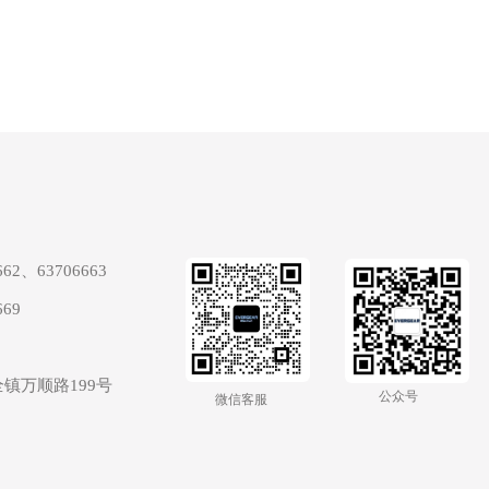
662、63706663
669
镇万顺路199号
公众号 
微信客服