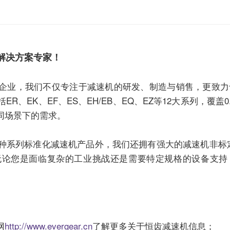
解决方案专家！
企业，我们不仅专注于
减速机
的研发、制造与销售，更致力
EK、EF、ES、EH/EB、EQ、EZ等12大系列，覆盖0.1
同场景下的需求。
2种系列标准化
减速机
产品外，我们还拥有强大的
减速机
非标
无论您是面临复杂的工业挑战还是需要特定规格的设备支持
网
http://www.evergear.cn
了解更多关于恒齿
减速机
信息；