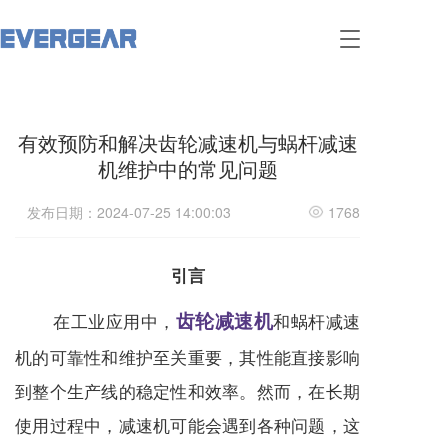
T
o
g
g
l
有效预防和解决齿轮减速机与蜗杆减速
e
n
机维护中的常见问题
a
v
发布日期：2024-07-25 14:00:03
1768
i
g
a
引言
t
i
齿轮减速机
在工业应用中，
和蜗杆
减速
o
n
机
的可靠性和维护至关重要，其性能直接影响
到整个生产线的稳定性和效率。然而，在长期
使用过程中，
减速机
可能会遇到各种问题，这