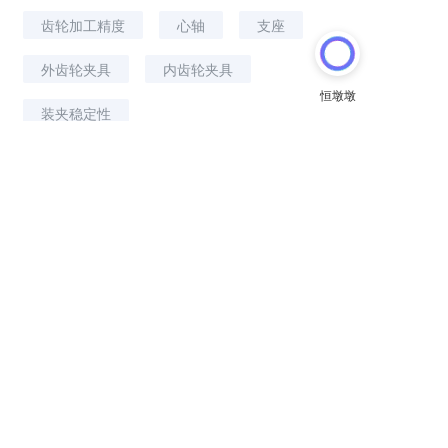
齿轮加工精度
心轴
支座
外齿轮夹具
内齿轮夹具
装夹稳定性
上一篇 :
减速机齿轮插齿加工中的心轴安装与检查
下一篇 :
减速机箱体制造过程中常见的质量问题
分享到：
长按或扫码识别 分享给好友