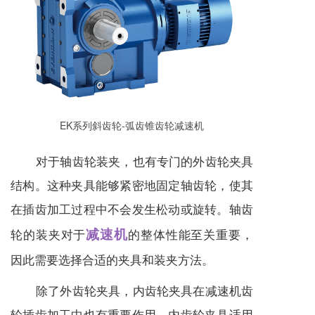
EK系列斜齿轮-弧齿锥齿轮
减速机
对于轴齿轮装夹，也有专门的外齿轮夹具
结构。这种夹具能够紧密地固定轴齿轮，使其
在插齿加工过程中不会发生松动或旋转。轴齿
减速机
轮的装夹对于
的整体性能至关重要，
因此需要选择合适的夹具和装夹方法。
除了外齿轮夹具，内齿轮夹具在
减速机
齿
轮插齿加工中也有重要作用。内齿轮夹具适用