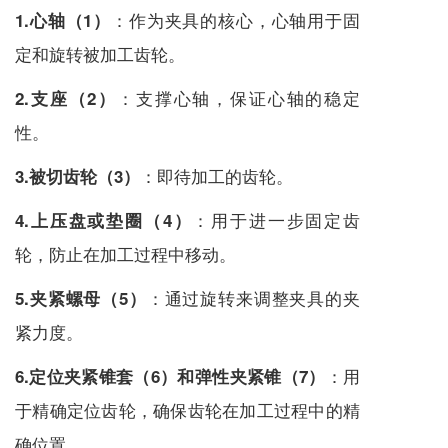
：作为夹具的核心，心轴用于固
1.心轴（1）
定和旋转被加工齿轮。
：支撑心轴，保证心轴的稳定
2.支座（2）
性。
：即待加工的齿轮。
3.
被切齿轮（3）
：用于进一步固定齿
4.
上压盘或垫圈（4）
轮，防止在加工过程中移动。
：通过旋转来调整夹具的夹
5.
夹紧螺母（5）
紧力度。
：用
6.
定位夹紧锥套（6）和弹性夹紧锥（7）
于精确定位齿轮，确保齿轮在加工过程中的精
确位置。