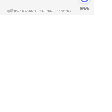
电话:
0577-63706661
、63706662、63706663
传真:
0577-63186666
、63706669
邮箱:info@evergear.com.cn
地址:浙江省温州市平阳县万全镇万顺路199号
微信客服
公众号 
Copyright © 2015-2026  All Rights Reserved.
友情链接:
意大利WRS威尔赛
泽友机械
鑫邦机械制造
美驱机械设备
无缝钢管产业网
巨量星球
衡源升业称重
邯企通